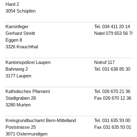
Hard 2
3054 Schüpfen
Kaminfeger
Tel. 034 411 20 14
Gerhard Streitt
Natel 079 653 56 70
Eggen 8
3326 Krauchthal
Kantonspolizei Laupen
Notruf
117
Bahnweg 2
Tel.
031 638 85 30
3177 Laupen
Katholisches Pfarramt
Tel.
026 670 21 36
Stadtgraben 28
Fax 026 670 12 36
3280 Murten
Kreisgrundbuchamt Bern-Mittelland
Tel.
031 635 93 00
Poststrasse 25
Fax 031 635 93 01
3071 Ostermundigen