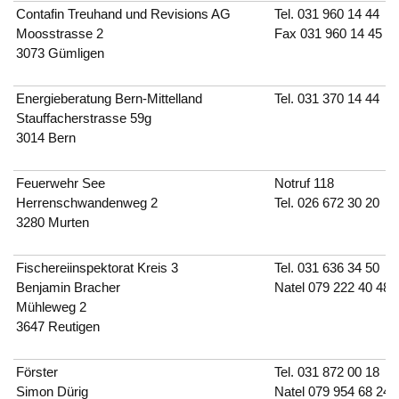
Contafin Treuhand und Revisions AG
Tel.
031 960 14 44
Moosstrasse 2
Fax 031 960 14 45
3073 Gümligen
Energieberatung Bern-Mittelland
Tel.
031 370 14 44
Stauffacherstrasse 59g
3014 Bern
Feuerwehr See
Notruf
118
Herrenschwandenweg 2
Tel.
026 672 30 20
3280 Murten
Fischereiinspektorat Kreis 3
Tel.
0
31 636 34 50
Benjamin Bracher
Natel
079 222 40 48
Mühleweg 2
3647 Reutigen
Förster
Tel.
0
31 872 00 18
Simon Dürig
Natel 079 954 68 24