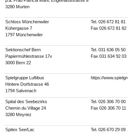
p.a. Frau Patricia Mani, Engelhardstrasse 8
3280 Murten
Schloss Münchenwiler
Tel.
026 672 81 81
Kühergasse 7
Fax 026 672 81 82
1797 Münchenwiler
Sektionschef Bern
Tel.
031 636 05 50
Papiermühlestrasse 17v
Fax 031 634 92 03
3000 Bern 22
Spielgruppe Luftibus
https://www.spielgrup
Hintere Dorfstrasse 46
1794 Salvenach
Spital des Seebezirks
Tel.
026 306 70 00
Chemin du Village 24
Fax 026 306 70 11
3280 Meyriez
Spitex See/Lac
Tel.
026 670 29 09