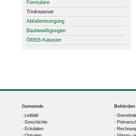
Formulare
Trinkwasser
Abfallentsorgung
Baubewilligungen
ÖREB-Kataster
Gemeinde
Behörden
-
Leitbild
-
Gemeinde
-
Geschichte
-
Primarsc
-
Eckdaten
-
Rechnung
-
Ortsplan
-
Stimm- u