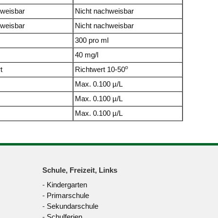
hweisbar
Nicht nachweisbar
hweisbar
Nicht nachweisbar
300 pro ml
40 mg/l
o
t
Richtwert 10-50
Max. 0.100 µ/L
Max. 0.100 µ/L
Max. 0.100 µ/L
Schule, Freizeit, Links
-
Kindergarten
-
Primarschule
-
Sekundarschule
-
Schulferien