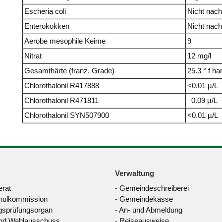
Escheria coli
Nicht nac
Enterokokken
Nicht nac
Aerobe mesophile Keime
9
Nitrat
12 mg/l
Gesamthärte (franz. Grade)
25.3 ° f har
Chlorothalonil R417888
<0.01
µ/L
Chlorothalonil R471811
0.09 µ/L
Chlorothalonil SYN507900
<0.01 µ/L
Verwaltung
rat
-
Gemeindeschreiberei
hulkommission
-
Gemeindekasse
sprüfungsorgan
-
An- und Abmeldung
nd Wahlausschuss
-
Reiseausweise